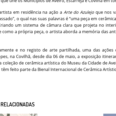
s que une os Municípios de Aveiro, Estarreja e Covilhã em tor
artista em residência na ação a
Arte do Azulejo
que nos va
assado”, o qual nas suas palavras é “uma peça em cerâmica,
 Criando um sistema de câmara clara que projeta no inter
 como a própria peça, o artista aborda a memória das anti
amente e no registo de arte partilhada, uma das ações 
pes, na Covilhã, desde dia 06 de maio, a exposição itiner
 coleção de cerâmica artística do Museu da Cidade de Avei
 têm feito parte da Bienal Internacional de Cerâmica Artísti
S RELACIONADAS