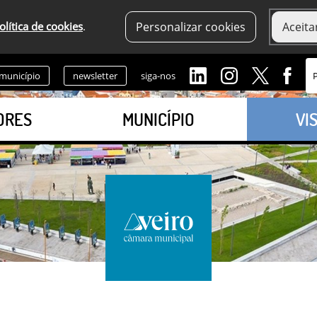
olítica de cookies
.
Personalizar cookies
Aceita
 município
newsletter
siga-nos
ORES
MUNICÍPIO
VI