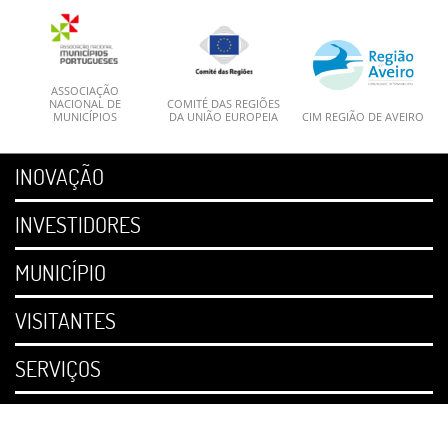
ASSOCIAÇÃO
NACIONAL DE
COMITÉ DAS REGIÕES
MUNICÍPIOS
DA UNIÃO EUROPEIA
CIM REGIÃO DE AVEIRO
INOVAÇÃO
INVESTIDORES
MUNICÍPIO
VISITANTES
SERVIÇOS