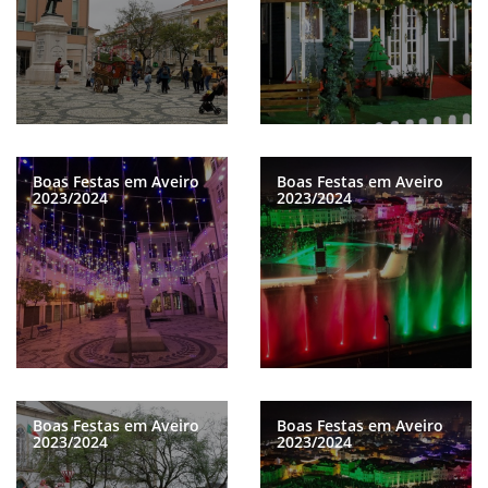
Boas Festas em Aveiro
Boas Festas em Aveiro
2023/2024
2023/2024
Boas Festas em Aveiro
Boas Festas em Aveiro
2023/2024
2023/2024