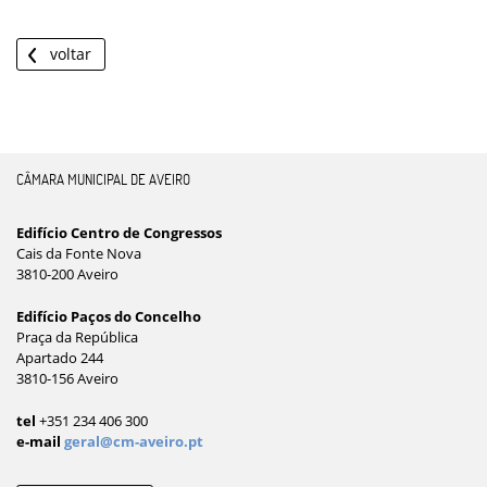
voltar
CÂMARA MUNICIPAL DE AVEIRO
Edifício Centro de Congressos
Cais da Fonte Nova
3810-200 Aveiro
Edifício Paços do Concelho
Praça da República
Apartado 244
3810-156 Aveiro
tel
+351 234 406 300
e-mail
geral@cm-aveiro.pt