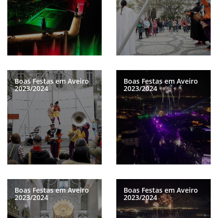
Boas Festas em Aveiro
Boas Festas em Aveiro
2023/2024
2023/2024
Boas Festas em Aveiro
Boas Festas em Aveiro
2023/2024
2023/2024