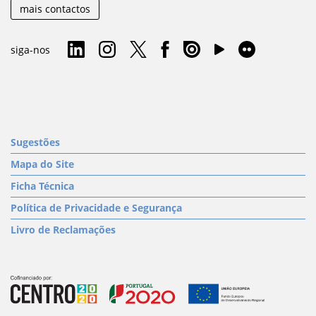
mais contactos
siga-nos
Sugestões
Mapa do Site
Ficha Técnica
Política de Privacidade e Segurança
Livro de Reclamações