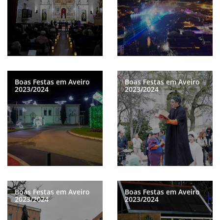
Boas Festas em Aveiro
Boas Festas em Aveiro
2023/2024
2023/2024
Boas Festas em Aveiro
Boas Festas em Aveiro
2023/2024
2023/2024