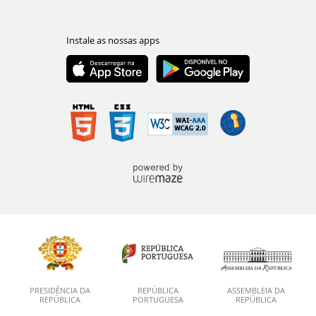
PRESIDÊNCIA DA
REPÚBLICA
ASSEMBLEIA DA
REPÚBLICA
PORTUGUESA
REPÚBLICA