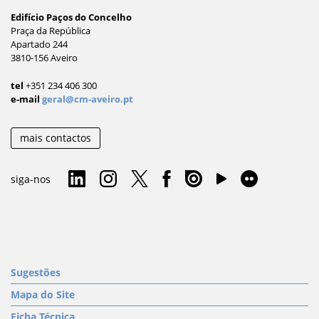
Edifício Paços do Concelho
Praça da República
Apartado 244
3810-156 Aveiro
tel
+351 234 406 300
e-mail
geral@cm-aveiro.pt
mais contactos
www.porta36.com
siga-nos
Sugestões
Mapa do Site
Ficha Técnica