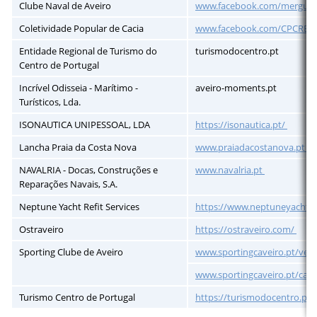
Clube Naval de Aveiro
www.facebook.com/mergul
Coletividade Popular de Cacia
www.facebook.com/CPCRE
Entidade Regional de Turismo do
turismodocentro.pt
Centro de Portugal
Incrível Odisseia - Marítimo -
aveiro-moments.pt
Turísticos, Lda.
ISONAUTICA UNIPESSOAL, LDA
https://isonautica.pt/
Lancha Praia da Costa Nova
www.praiadacostanova.pt
NAVALRIA - Docas, Construções e
www.navalria.pt
Reparações Navais, S.A.
Neptune Yacht Refit Services
https://www.neptuneyacht.
Ostraveiro
https://ostraveiro.com/
Sporting Clube de Aveiro
www.sportingcaveiro.pt/vela
www.sportingcaveiro.pt/ca
Turismo Centro de Portugal
https://turismodocentro.pt/