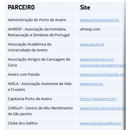
PARCEIRO
Site
Administração do Porto de Aveiro
www.portodeaveiro.pt
AHRESP - Associação da Hotelaria,
ahresp.com
Restauração e Similares de Portugal
Associação Académica da
www.aauav.pt
Universidade de Aveiro
Associação Amigos de Canoagem de
www.facebook.com
Cacia
/associacaocanoagemcacia
Aveiro com Paixão
www.aveirocompaixão.pt
AVELA - Associação Aveirense de Vela
www.avela.pt
e Cruzeiro
Capitania Porto de Aveiro
https://www.amn.pt/
CARSurf – Centro de Alto Rendimento
www.facebook.com/carsurfa
de São Jacinto
Clube dos Galitos
www.clubedosgalitos.pt