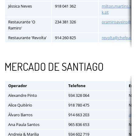
Jéssica Neves
918 041 362
milton.martins.sil
k.pt
Restaurante 'O
234 381 326
oramiroaveiro@gm
Ramiro'
Restaurante 'Revolta'
914 260 825
revolta@chefpai.pt
MERCADO DE SANTIAGO
Operador
Telefone
Ema
Alexandre Pinto
934 328 064
N/A
Alice Quitério
918 780 475
N/A
Álvaro Barros
914 663 203
alv
Ana Paula Santos
965 836 653
N/A
Andreia & Marilia
934 602 719
N/A