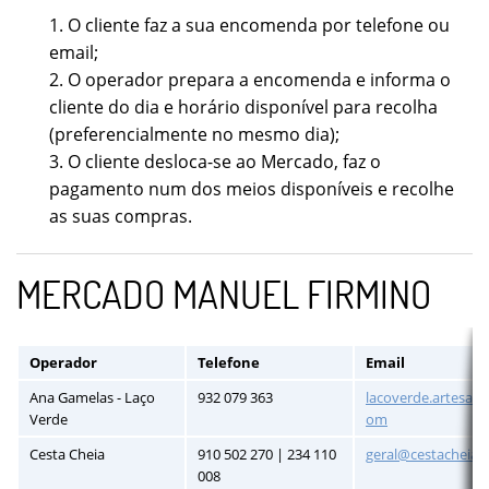
1. O cliente faz a sua encomenda por telefone ou
email;
2. O operador prepara a encomenda e informa o
cliente do dia e horário disponível para recolha
(preferencialmente no mesmo dia);
3. O cliente desloca-se ao Mercado, faz o
pagamento num dos meios disponíveis e recolhe
as suas compras.
MERCADO MANUEL FIRMINO
Operador
Telefone
Email
Ana Gamelas - Laço
932 079 363
lacoverde.artesana
Verde
om
Cesta Cheia
910 502 270 | 234 110
geral@cestacheia.p
008