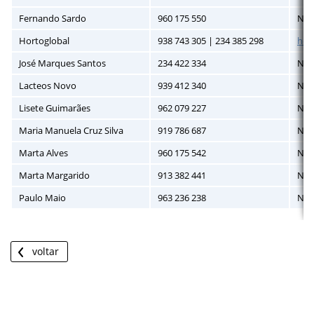
Fernando Sardo
960 175 550
N/A
Hortoglobal
938 743 305 | 234 385 298
hor
José Marques Santos
234 422 334
N/A
Lacteos Novo
939 412 340
N/A
Lisete Guimarães
962 079 227
N/A
Maria Manuela Cruz Silva
919 786 687
N/A
Marta Alves
960 175 542
N/A
Marta Margarido
913 382 441
N/A
Paulo Maio
963 236 238
N/A
voltar