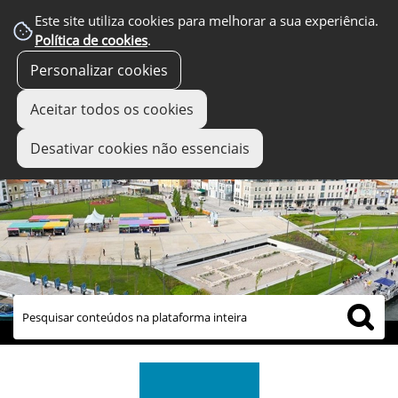
Este site utiliza cookies para melhorar a sua experiência.
Política de cookies
.
Personalizar cookies
Aceitar todos os cookies
Desativar cookies não essenciais
links úteis