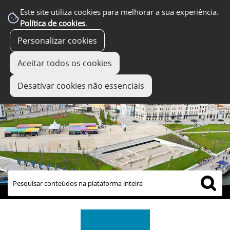
Este site utiliza cookies para melhorar a sua experiência.
Política de cookies
.
Personalizar cookies
Aceitar todos os cookies
Desativar cookies não essenciais
links úteis