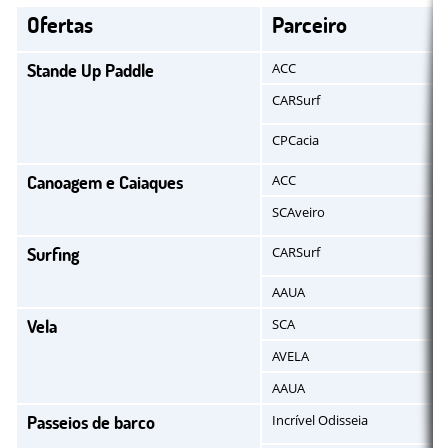
Ofertas
Parceiro
Stande Up Paddle
ACC
CARSurf
CPCacia
Canoagem e Caiaques
ACC
SCAveiro
Surfing
CARSurf
AAUA
Vela
SCA
AVELA
AAUA
Passeios de barco
Incrível Odisseia