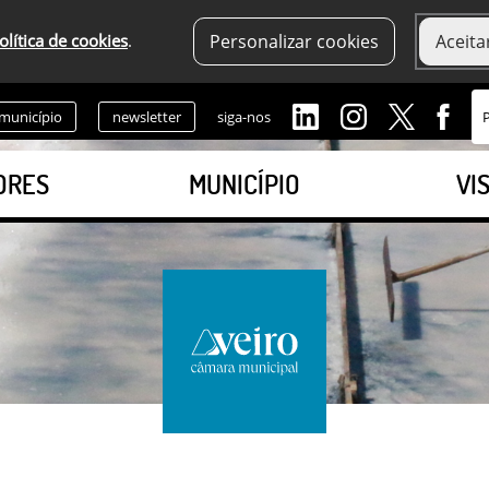
olítica de cookies
.
Personalizar cookies
Aceita
 município
newsletter
siga-nos
ORES
MUNICÍPIO
VI