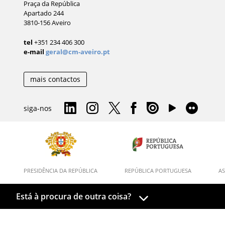
Praça da República
Apartado 244
3810-156 Aveiro
tel
+351 234 406 300
e-mail
geral@cm-aveiro.pt
mais contactos
siga-nos
PRESIDÊNCIA DA REPÚBLICA
REPÚBLICA PORTUGUESA
AS
Está à procura de outra coisa?