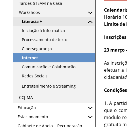
Tardes STEAM na Casa
Calendari
Workshops
Horário
10
Literacia +
Limite de
Iniciação à Informática
Inscrições
Processamento de texto
Cibersegurança
23 março -
Internet
As inscriç
Comunicação e Colaboração
efetuar a 
Redes Sociais
cidadania
Entretenimento e Streaming
Condições
CCJ-MA
1. A part
Educação
que o com
Estacionamento
módulo res
gratuito m
Gabinete de Apoio | Recuperação