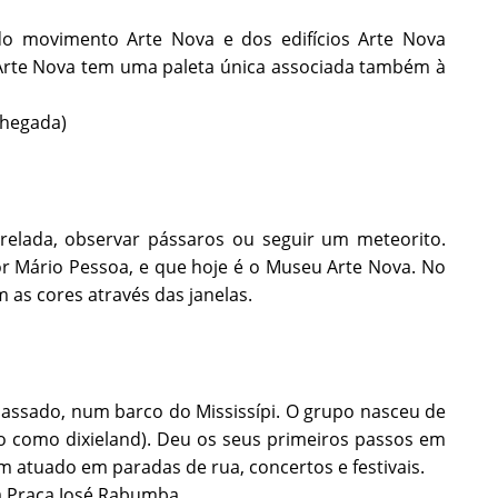
o movimento Arte Nova e dos edifícios Arte Nova
e Arte Nova tem uma paleta única associada também à
chegada)
relada, observar pássaros ou seguir um meteorito.
hor Mário Pessoa, e que hoje é o Museu Arte Nova. No
 as cores através das janelas.
passado, num barco do Mississípi. O grupo nasceu de
o como dixieland). Deu os seus primeiros passos em
m atuado em paradas de rua, concertos e festivais.
na Praça José Rabumba