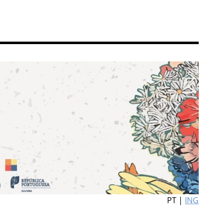
PT |
ING