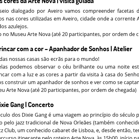
s cores da Arte Nova | visita guiada
seio dialogado por Aveiro vamos compreender facetas d
s nas cores utilizadas em Aveiro, cidade onde a corrent
dos azulejos.
io no Museu Arte Nova (até 20 participantes, por ordem de 
rincar com a cor – Apanhador de Sonhos | Atelier
 das nossas casas são ecrãs para o mundo!
delas podemos observar o céu brilhante ou uma noite est
car com a luz e as cores a partir da visita à casa do Sen
mos construir um apanhador de sonhos e ver como se captam
u Arte Nova (até 20 participantes, por ordem de chegada)
ixie Gang | Concerto
ulo dos Dixie Gang é uma viagem ao princípio do século 
 pelo jazz tradicional de Nova Orleães (também conhecid
tz Club, um conhecido cabaret de Lisboa, e, desde então, te
rcurso itinerante pelo roteiro Arte Nova, às 15h00, início 