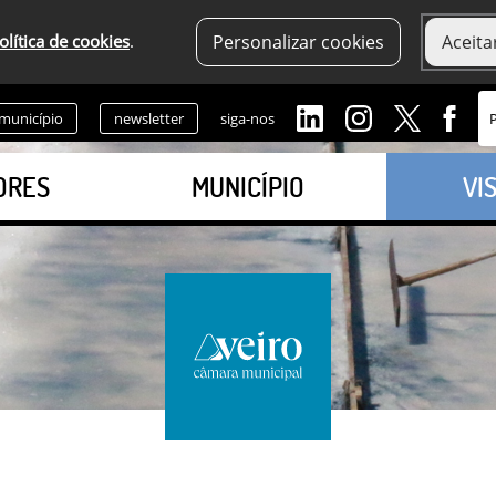
olítica de cookies
.
Personalizar cookies
Aceita
 município
newsletter
siga-nos
ORES
MUNICÍPIO
VI