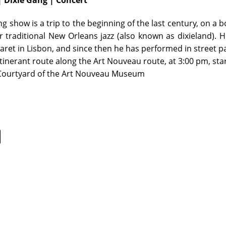
| Dixie Gang | Concert
ng show is a trip to the beginning of the last century, on a 
r traditional New Orleans jazz (also known as dixieland). He 
ret in Lisbon, and since then he has performed in street pa
tinerant route along the Art Nouveau route, at 3:00 pm, st
ourtyard of the Art Nouveau Museum