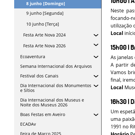
10h00 | A
8 junho [Domingo]
Neste pas
9 junho [Segunda]
focando-no
10 junho [Terça]
utilização 
Local
iníc
Festa Arte Nova 2024
Festa Arte Nova 2026
15h00 | B
Ecoaventura
As janelas
A partir 
Semana Internacional dos Arquivos
Vamos brin
Festival dos Canais
final, ire
Dia Internacional dos Monumentos
Local
Muse
e Sítios
Dia Internacional dos Museus e
16h30 | D
Noite dos Museus 2026
Um espetác
Boas Festas em Aveiro
uma paixão
ECADAv
1991 no Ri
Feira de Março 2025
Horário
Pe