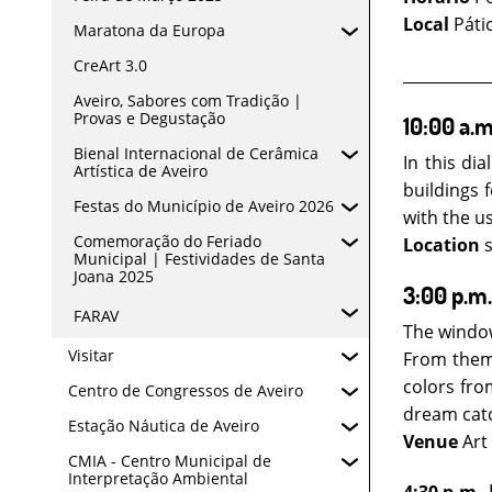
Local
Páti
Maratona da Europa
CreArt 3.0
___________
Aveiro, Sabores com Tradição |
Provas e Degustação
10:00 a.m
Bienal Internacional de Cerâmica
In this di
Artística de Aveiro
buildings 
Festas do Município de Aveiro 2026
with the us
Comemoração do Feriado
Location
s
Municipal | Festividades de Santa
Joana 2025
3:00 p.m.
FARAV
The window
Visitar
From them 
colors fro
Centro de Congressos de Aveiro
dream catc
Estação Náutica de Aveiro
Venue
Art
CMIA - Centro Municipal de
Interpretação Ambiental