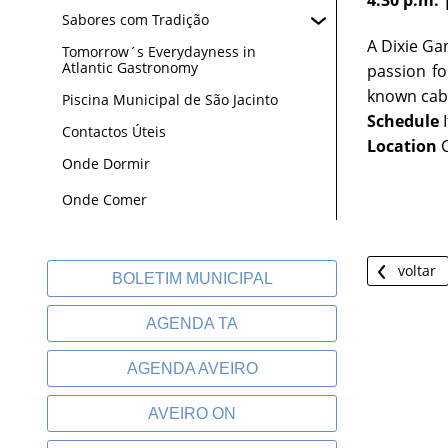
4:30 p.m. 
Sabores com Tradição
A Dixie Ga
Tomorrow´s Everydayness in
Atlantic Gastronomy
passion fo
known caba
Piscina Municipal de São Jacinto
Schedule
I
Contactos Úteis
Location
C
Onde Dormir
Onde Comer
voltar
BOLETIM MUNICIPAL
AGENDA TA
AGENDA AVEIRO
AVEIRO ON