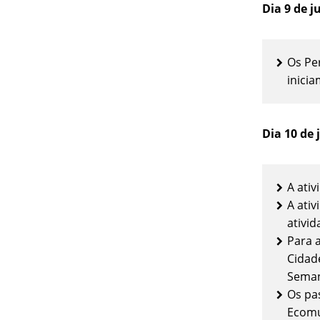
Dia 9 de 
Os Pe
inici
Dia 10 de
A ati
A ati
ativid
Para 
Cidade
Seman
Os pa
Ecomu