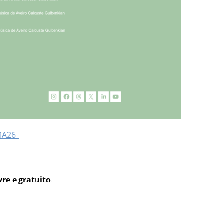
MA26_
vre e gratuito
.