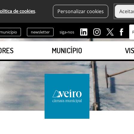
olítica de cookies
.
Personalizar cookies
Aceita
 município
newsletter
siga-nos
ORES
MUNICÍPIO
VI