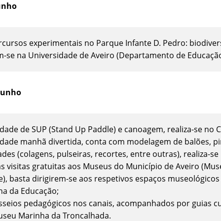
junho
rcursos experimentais no Parque Infante D. Pedro: biodiver
am-se na Universidade de Aveiro (Departamento de Educação 
 junho
vidade de SUP (Stand Up Paddle) e canoagem, realiza-se no C
vidade manhã divertida, conta com modelagem de balões, pin
ades (colagens, pulseiras, recortes, entre outras), realiza-s
as visitas gratuitas aos Museus do Município de Aveiro (M
), basta dirigirem-se aos respetivos espaços museológicos e
a da Educação;
sseios pedagógicos nos canais, acompanhados por guias cult
seu Marinha da Troncalhada.