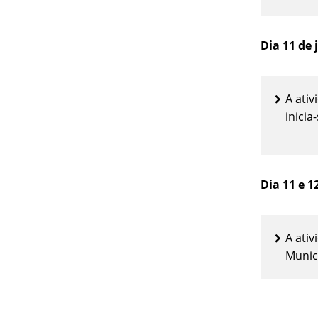
Dia 11 de
A ati
inicia
Dia 11 e 1
A ati
Munic