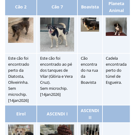
Planeta
Cão 2
Cão 7
Boavista
Animal
Este cão foi
Este cão foi
Cão
Cadela
encontrado
encontrado ao pé
encontra
encontrada
perto da
dos tanques de
do na rua
perto do
Diatosta,
Vilar (Glória e Vera
da
túnel de
Oliveirinha.
Cruz).
Boavista
Esgueira.
Sem
Sem microchip.
microchip.
[14jan2026]
[14jan2026]
ASCENDI
Eirol
ASCENDI I
II