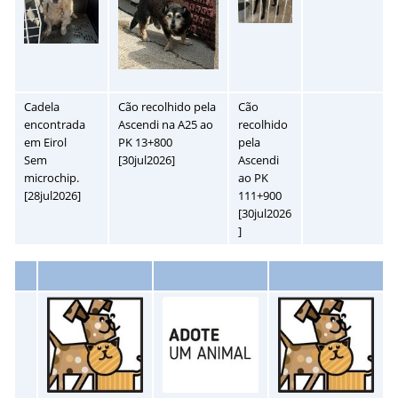
Cadela
Cão recolhido pela
Cão
encontrada
Ascendi na A25 ao
recolhido
em Eirol
PK 13+800
pela
Sem
[30jul2026]
Ascendi
microchip.
ao PK
[28jul2026]
111+900
[30jul2026
]