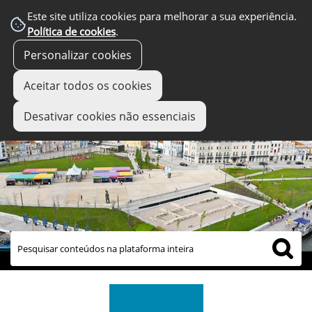
Este site utiliza cookies para melhorar a sua experiência.
Política de cookies
.
Personalizar cookies
Aceitar todos os cookies
Desativar cookies não essenciais
links úteis