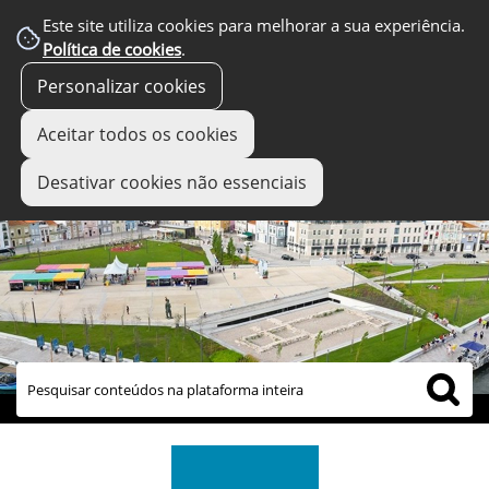
Este site utiliza cookies para melhorar a sua experiência.
Política de cookies
.
Personalizar cookies
Aceitar todos os cookies
Desativar cookies não essenciais
links úteis