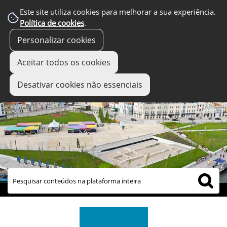
Este site utiliza cookies para melhorar a sua experiência.
Política de cookies
.
Personalizar cookies
Aceitar todos os cookies
Desativar cookies não essenciais
links úteis