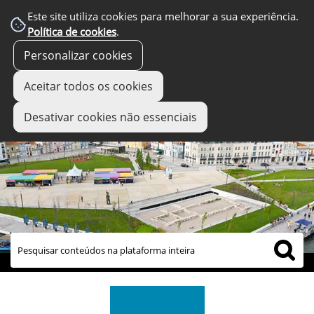
Este site utiliza cookies para melhorar a sua experiência.
Política de cookies
.
Personalizar cookies
Aceitar todos os cookies
Desativar cookies não essenciais
links úteis