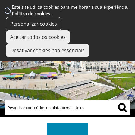
Este site utiliza cookies para melhorar a sua experiência.
Política de cookies
.
Personalizar cookies
Aceitar todos os cookies
Desativar cookies não essenciais
links úteis