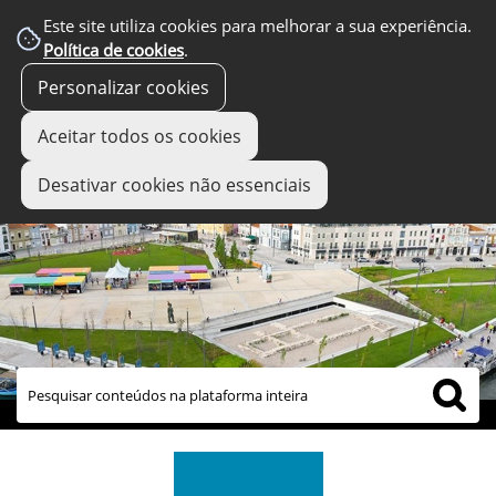
Este site utiliza cookies para melhorar a sua experiência.
Política de cookies
.
Personalizar cookies
Aceitar todos os cookies
Desativar cookies não essenciais
links úteis