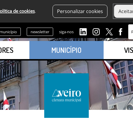
olítica de cookies
.
Personalizar cookies
Aceita
 município
newsletter
siga-nos
ORES
MUNICÍPIO
VI