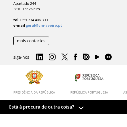
Apartado 244
3810-156 Aveiro
tel
+351 234 406 300
e-mail
geral@cm-aveiro.pt
mais contactos
siga-nos
PRESIDÊNCIA DA REPÚBLICA
REPÚBLICA PORTUGUESA
AS
Está à procura de outra coisa?