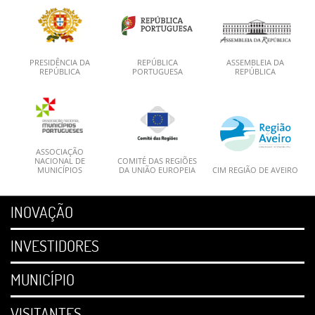
PRESIDÊNCIA DA
REPÚBLICA
ASSEMBLEIA DA
REPÚBLICA
PORTUGUESA
REPÚBLICA
ASSOCIAÇÃO
NACIONAL DE
COMITÉ DAS REGIÕES
MUNICÍPIOS
DA UNIÃO EUROPEIA
CIM REGIÃO DE AVEIRO
INOVAÇÃO
INVESTIDORES
MUNICÍPIO
VISITANTES