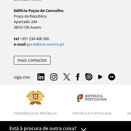
Edifício Paços do Concelho
Praça da República
Apartado 244
3810-156 Aveiro
tel
+351 234 406 300
e-mail
geral@cm-aveiro.pt
mais contactos
siga-nos
PRESIDÊNCIA DA REPÚBLICA
REPÚBLICA PORTUGUESA
AS
Está à procura de outra coisa?