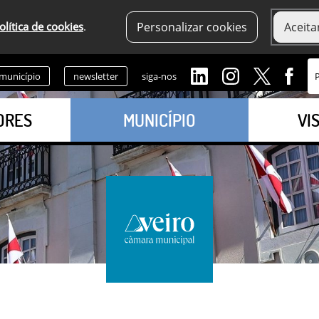
olítica de cookies
.
Personalizar cookies
Aceita
 município
newsletter
siga-nos
ORES
MUNICÍPIO
VI