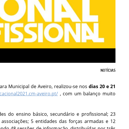
NOTÍCIAS
ra Municipal de Aveiro, realizou-se nos
dias 20 e 21
ocacional2021.cm-aveiro.pt/
, com um balanço muito
es do ensino básico, secundário e profissional; 23
u associações; 5 entidades das forças armadas e 12
ndo 48 sessões de informação, distribuídas por três