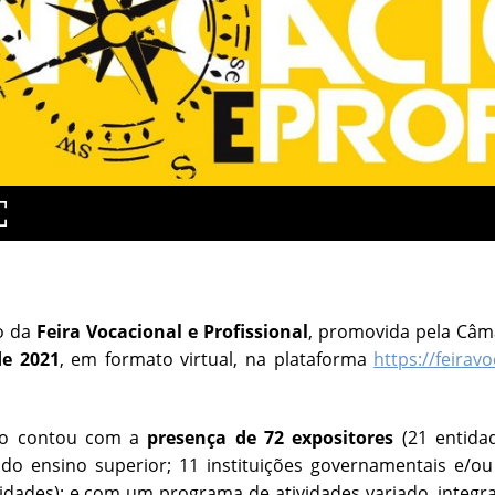
ão da
Feira Vocacional e Profissional
, promovida pela Câma
e 2021
, em formato virtual, na plataforma
https://feirav
ão contou com a
presença de 72 expositores
(21 entidad
 do ensino superior; 11 instituições governamentais e/o
idades); e com um programa de atividades variado, integra