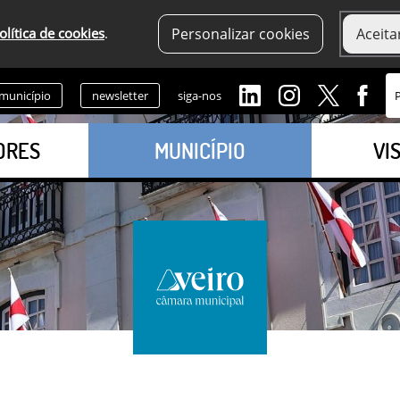
olítica de cookies
.
Personalizar cookies
Aceita
 município
newsletter
siga-nos
ORES
MUNICÍPIO
VI