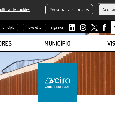
olítica de cookies
.
Personalizar cookies
Aceita
 município
newsletter
siga-nos
ORES
MUNICÍPIO
VI