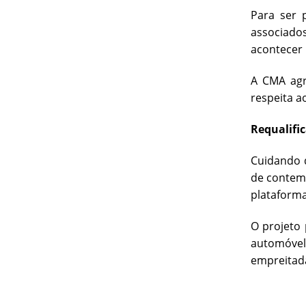
Para ser 
associados
acontecer 
A CMA agr
respeita a
Requalific
Cuidando d
de contemp
plataform
O projeto 
automóvel 
empreitada