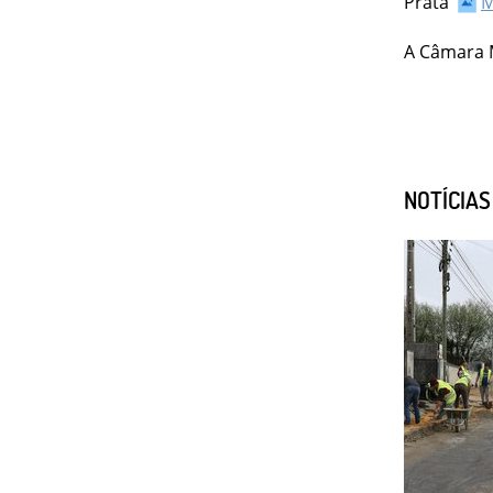
Prata
M
A Câmara 
NOTÍCIA