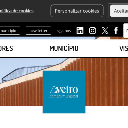
olítica de cookies
.
Personalizar cookies
Aceita
 município
newsletter
siga-nos
ORES
MUNICÍPIO
VI