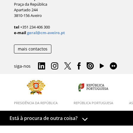
Praça da República
Apartado 244
3810-156 Aveiro
tel
+351 234 406 300
e-mail
geral@cm-aveiro.pt
mais contactos
siga-nos
PRESIDÊNCIA DA REPÚBLICA
REPÚBLICA PORTUGUESA
AS
Está à procura de outra coisa?