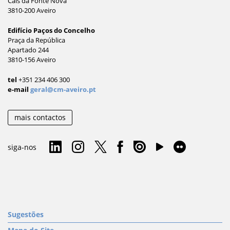
Cais da Fonte Nova
3810-200 Aveiro
Edifício Paços do Concelho
Praça da República
Apartado 244
3810-156 Aveiro
tel
+351 234 406 300
e-mail
geral@cm-aveiro.pt
mais contactos
siga-nos
Sugestões