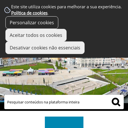
Este site utiliza cookies para melhorar a sua experiência.
Política de cookies
.
Personalizar cookies
Aceitar todos os cookies
Desativar cookies não essenciais
links úteis