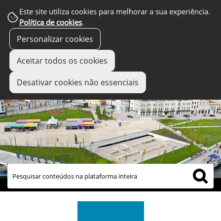
Este site utiliza cookies para melhorar a sua experiência.
Política de cookies
.
Personalizar cookies
Aceitar todos os cookies
Desativar cookies não essenciais
links úteis