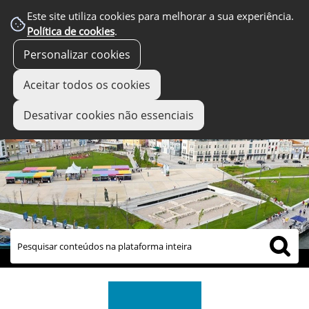
Este site utiliza cookies para melhorar a sua experiência.
Política de cookies
.
Personalizar cookies
Aceitar todos os cookies
Desativar cookies não essenciais
links úteis