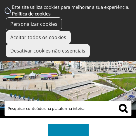
Este site utiliza cookies para melhorar a sua experiência.
Política de cookies
.
Personalizar cookies
Aceitar todos os cookies
Desativar cookies não essenciais
links úteis