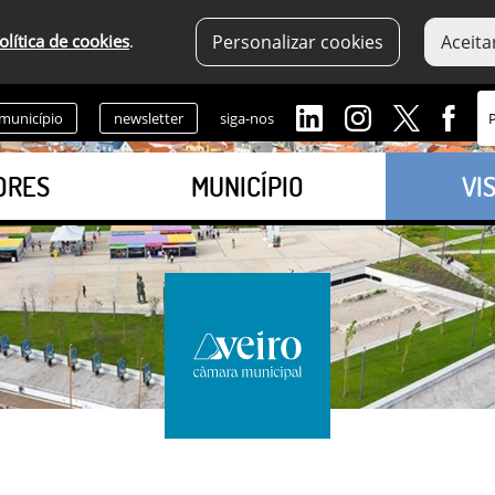
olítica de cookies
.
Personalizar cookies
Aceita
 município
newsletter
siga-nos
ORES
MUNICÍPIO
VI