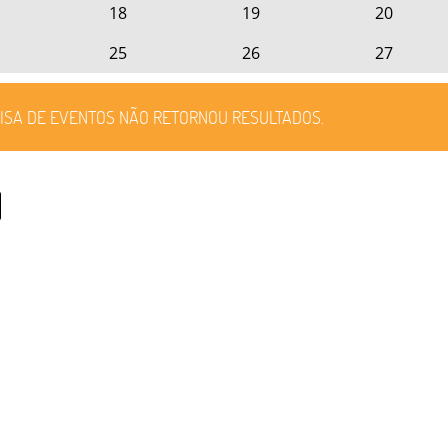
18
19
20
25
26
27
ISA DE EVENTOS NÃO RETORNOU RESULTADOS.