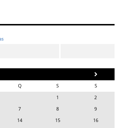
Q
S
S
1
2
7
8
9
14
15
16