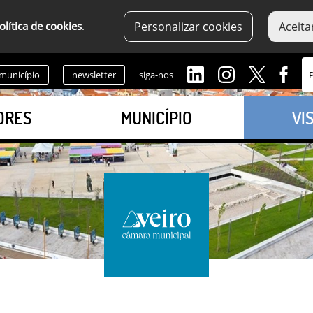
olítica de cookies
.
Personalizar cookies
Aceita
 município
newsletter
siga-nos
ORES
MUNICÍPIO
VI