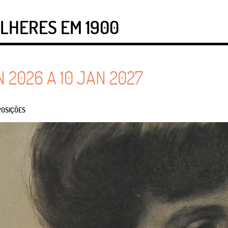
ULHERES EM 1900
N
2026
A
10
JAN
2027
POSIÇÕES