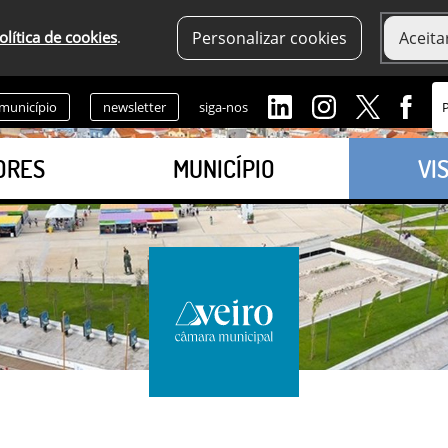
olítica de cookies
.
Personalizar cookies
Aceita
 município
newsletter
siga-nos
ORES
MUNICÍPIO
VI