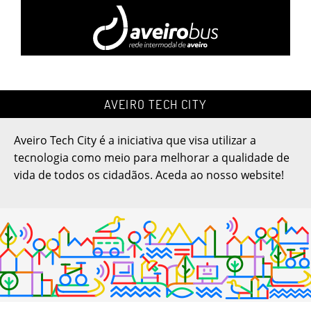
Estacionamento
GeoPortal SMIGA
Zonas e tarifas de
Sistema Municipal de
estacionamento
Informação Geográfica
de Aveiro.
AVEIRO TECH CITY
Ecocentro Municipal
Planeamento Territorial
Saiba mais sobre o
Plano Diretor Municipal,
Aveiro Tech City é a iniciativa que visa utilizar a
Ecocentro Municipal
Planos de Pormenor...
tecnologia como meio para melhorar a qualidade de
vida de todos os cidadãos. Aceda ao nosso website!