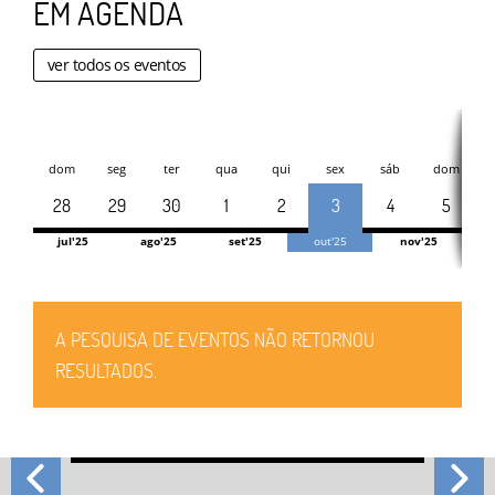
EM AGENDA
ver todos os eventos
dom
seg
ter
qua
qui
sex
sáb
dom
28
29
30
1
2
3
4
5
jul'25
ago'25
set'25
out'25
nov'25
A PESQUISA DE EVENTOS NÃO RETORNOU
RESULTADOS.