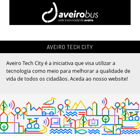
Estacionamento
GeoPortal SMIGA
Zonas e tarifas de
Sistema Municipal de
estacionamento
Informação Geográfica
de Aveiro.
AVEIRO TECH CITY
Ecocentro Municipal
Planeamento Territorial
Saiba mais sobre o
Plano Diretor Municipal,
Aveiro Tech City é a iniciativa que visa utilizar a
Ecocentro Municipal
Planos de Pormenor...
tecnologia como meio para melhorar a qualidade de
vida de todos os cidadãos. Aceda ao nosso website!