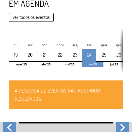
EM AGENDA
ver todos os eventos
qui
sex
sáb
dom
seg
ter
qua
qui
19
20
21
22
23
24
25
26
mar'25
abr'25
mai'25
jun'25
jul'25
A PESQUISA DE EVENTOS NÃO RETORNOU
RESULTADOS.