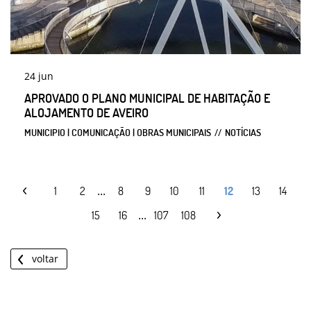
24
jun
APROVADO O PLANO MUNICIPAL DE HABITAÇÃO E
ALOJAMENTO DE AVEIRO
MUNICIPIO | COMUNICAÇÃO | OBRAS MUNICIPAIS
NOTÍCIAS
...
1
2
8
9
10
11
12
13
14
...
15
16
107
108
voltar