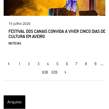
15
julho
2026
FESTIVAL DOS CANAIS CONVIDA A VIVER CINCO DIAS DE
CULTURA EM AVEIRO
NOTÍCIAS
...
1
2
3
4
5
6
7
8
9
638
639
Arquivo