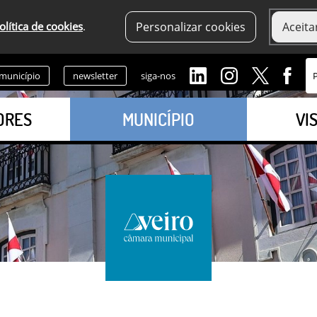
olítica de cookies
.
Personalizar cookies
Aceita
 município
newsletter
siga-nos
ORES
MUNICÍPIO
VI