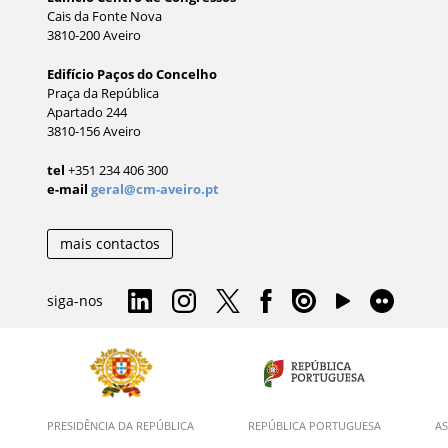
Cais da Fonte Nova
3810-200 Aveiro
Edifício Paços do Concelho
Praça da República
Apartado 244
3810-156 Aveiro
tel
+351 234 406 300
e-mail
geral@cm-aveiro.pt
mais contactos
siga-nos
PRESIDÊNCIA DA REPÚBLICA
REPÚBLICA PORTUGUESA
AS