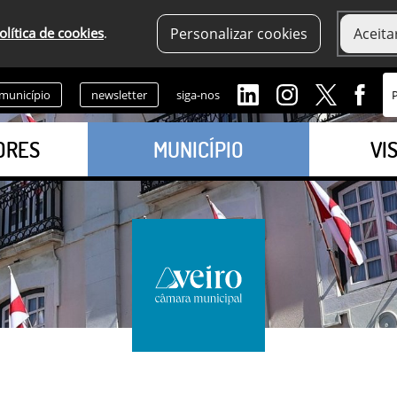
olítica de cookies
.
Personalizar cookies
Aceita
 município
newsletter
siga-nos
ORES
MUNICÍPIO
VI