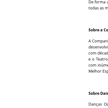
De forma a
todas as m
Sobre a C
A Companh
desenvolvi
com década
e o Teatr
com inúme
Melhor Esp
Sobre Dan
Danças Oc