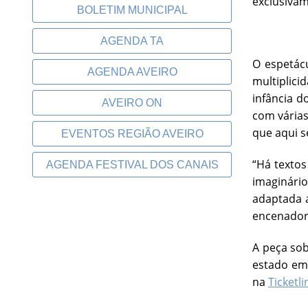
exclusivam
BOLETIM MUNICIPAL
AGENDA TA
O espetác
AGENDA AVEIRO
multiplici
infância d
AVEIRO ON
com várias
que aqui s
EVENTOS REGIÃO AVEIRO
“Há textos
AGENDA FESTIVAL DOS CANAIS
imaginário
adaptada a
encenador
A peça sob
estado em 
na
Ticketli