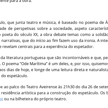
ente para a obra.
ulo, que junta teatro e música, é baseado no poema de 
dade de perspetivas sobre a sociedade, aspeto caracterí
o poeta do século XX, a obra debate temas como a solidão
 narrativas, que do início ao fim fazem uso da ironia. A in
e revelam centrais para a experiência do espetador.
 da literatura portuguesa que são incontornáveis e que, p
. O poema “Ode Marítima” é um deles, e, por isso, quisemo
os dias de hoje, e longe de uma leitura direta e naturalista 
 do espetáculo.
e ao palco do Teatro Aveirense às 21h30 do dia 26 de sete
residência artística para a construção do espetáculo. Os
ne
ou na bilheteira do próprio teatro.