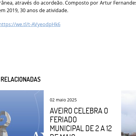
nea, através do acordeão. Composto por Artur Fernandes, Fi
em 2019, 30 anos de atividade.
https://we.tl/t-AVyeodpHk6
S RELACIONADAS
02
maio
2025
AVEIRO CELEBRA O
FERIADO
MUNICIPAL DE 2 A 12