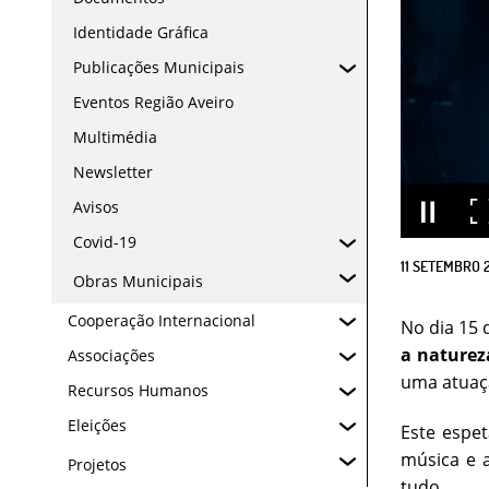
Identidade Gráfica
Publicações Municipais
Eventos Região Aveiro
Multimédia
Newsletter
Avisos
Covid-19
11
SETEMBRO
Obras Municipais
Cooperação Internacional
No dia 15
a naturez
Associações
uma atua
Recursos Humanos
Eleições
Este espe
música e a
Projetos
tudo.