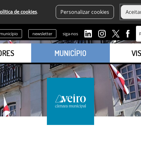
olítica de cookies
.
Personalizar cookies
Aceita
 município
newsletter
siga-nos
ORES
MUNICÍPIO
VI