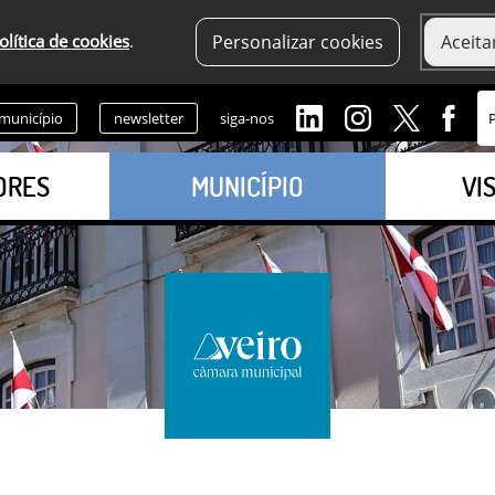
olítica de cookies
.
Personalizar cookies
Aceita
 município
newsletter
siga-nos
ORES
MUNICÍPIO
VI