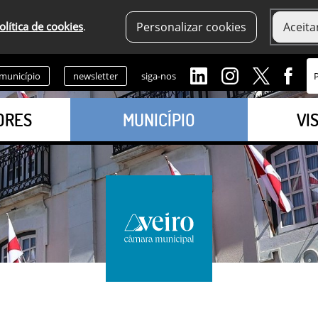
olítica de cookies
.
Personalizar cookies
Aceita
 município
newsletter
siga-nos
ORES
MUNICÍPIO
VI