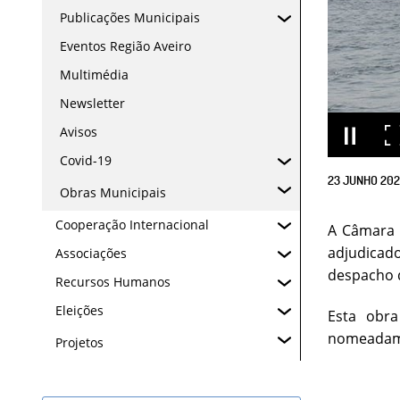
Publicações Municipais
Eventos Região Aveiro
Multimédia
Newsletter
Avisos
Covid-19
23
JUNHO
20
Obras Municipais
Cooperação Internacional
A Câmara M
adjudicad
Associações
despacho d
Recursos Humanos
Eleições
Esta obra
nomeadame
Projetos