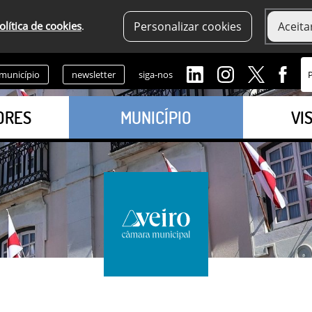
olítica de cookies
.
Personalizar cookies
Aceita
 município
newsletter
siga-nos
ORES
MUNICÍPIO
VI