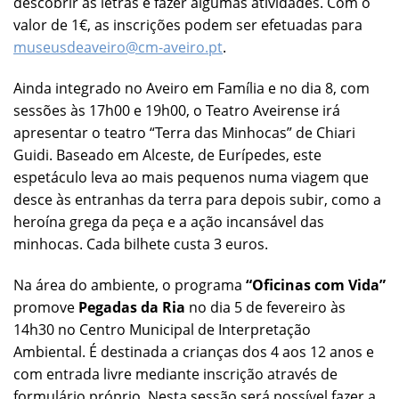
descobrir as letras e fazer algumas atividades. Com o
valor de 1€, as inscrições podem ser efetuadas para
museusdeaveiro@cm-aveiro.pt
.
Ainda integrado no Aveiro em Família e no dia 8, com
sessões às 17h00 e 19h00, o Teatro Aveirense irá
apresentar o teatro “Terra das Minhocas” de Chiari
Guidi. Baseado em Alceste, de Eurípedes, este
espetáculo leva ao mais pequenos numa viagem que
desce às entranhas da terra para depois subir, como a
heroína grega da peça e a ação incansável das
minhocas. Cada bilhete custa 3 euros.
Na área do ambiente, o programa
“Oficinas com Vida”
promove
Pegadas da Ria
no dia 5 de fevereiro às
14h30 no Centro Municipal de Interpretação
Ambiental. É destinada a crianças dos 4 aos 12 anos e
com entrada livre mediante inscrição através de
formulário próprio. Nesta sessão será possível fazer a