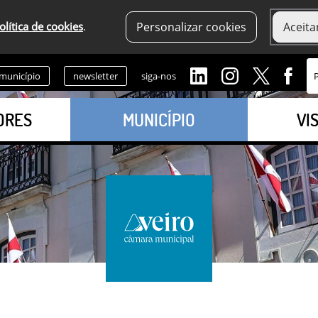
olítica de cookies
.
Personalizar cookies
Aceita
 município
newsletter
siga-nos
ORES
MUNICÍPIO
VI