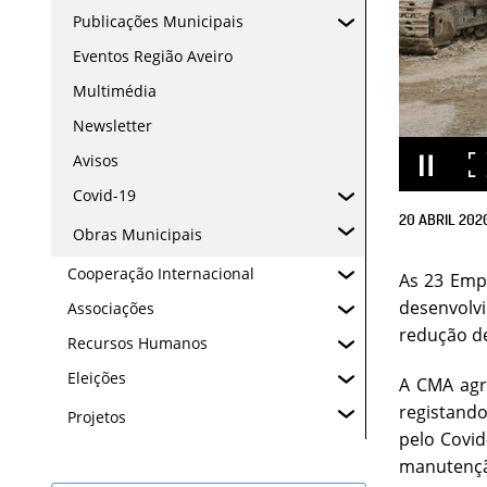
Publicações Municipais
Eventos Região Aveiro
Multimédia
Newsletter
Avisos
Covid-19
20
ABRIL
202
Obras Municipais
Cooperação Internacional
As 23 Emp
desenvolv
Associações
redução d
Recursos Humanos
Eleições
A CMA agr
registand
Projetos
pelo Covid
manutenção