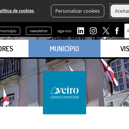
olítica de cookies
.
Personalizar cookies
Aceita
 município
newsletter
siga-nos
ORES
MUNICÍPIO
VI