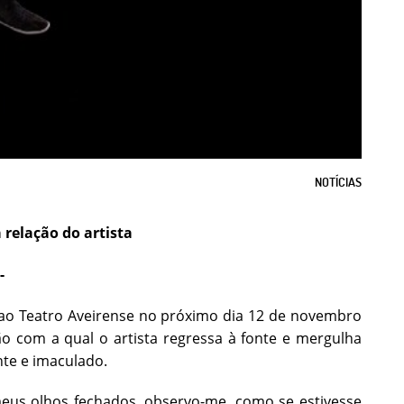
NOTÍCIAS
a relação do artista
-
a ao Teatro Aveirense no próximo dia 12 de novembro
ão com a qual o artista regressa à fonte e mergulha
te e imaculado.
meus olhos fechados, observo-me, como se estivesse