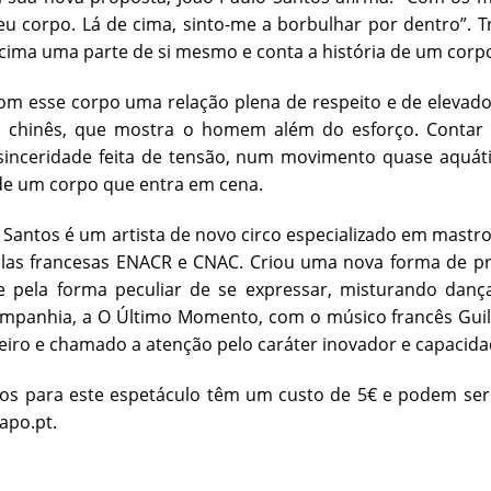
u corpo. Lá de cima, sinto-me a borbulhar por dentro”. Tr
 cima uma parte de si mesmo e conta a história de um corp
 esse corpo uma relação plena de respeito e de elevados 
 chinês, que mostra o homem além do esforço. Conta
sinceridade feita de tensão, num movimento quase aquáti
de um corpo que entra em cena.
 Santos é um artista de novo circo especializado em mastro
olas francesas ENACR e CNAC. Criou uma nova forma de pr
 pela forma peculiar de se expressar, misturando dança
mpanhia, a O Último Momento, com o músico francês Guill
iro e chamado a atenção pelo caráter inovador e capacida
os para este espetáculo têm um custo de 5€ e podem ser 
sapo.pt.