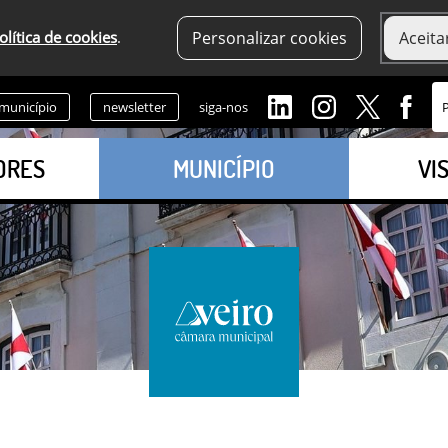
olítica de cookies
.
Personalizar cookies
Aceita
 município
newsletter
siga-nos
ORES
MUNICÍPIO
VI