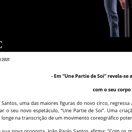
O
2021
- Em “Une Partie de Soi” revela-se 
com o seu corpo 
 Santos, uma das maiores figuras do novo circo, regress
ar o seu novo espetáculo, “Une Partie de Soi”. Uma criaç
 longe na transcrição de um movimento coreográfico poten
a sua nova proposta, João Paulo Santos afirma: “Com os 