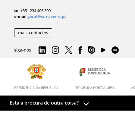
tel
+351 234 406 300
e-mail
geral@cm-aveiro.pt
mais contactos
siga-nos
PRESIDÊNCIA DA REPÚBLICA
REPÚBLICA PORTUGUESA
AS
Está à procura de outra coisa?