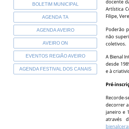
docente da
BOLETIM MUNICIPAL
Artística
Filipe, Ve
AGENDA TA
Poderão pa
AGENDA AVEIRO
não superi
coletivos.
AVEIRO ON
EVENTOS REGIÃO AVEIRO
A Bienal I
desde 1989
AGENDA FESTIVAL DOS CANAIS
e à criati
Pré-inscri
Recorde-se
decorrer a
janeiro e 
através d
bienalcer