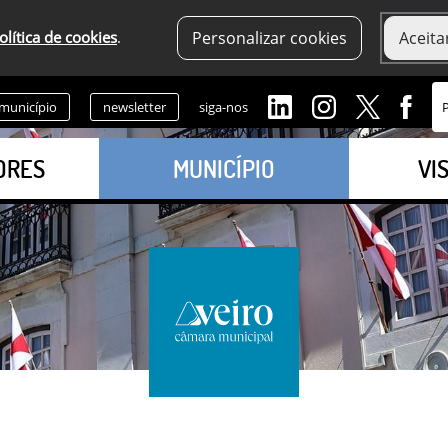
olítica de cookies
.
Personalizar cookies
Aceita
 município
newsletter
siga-nos
ORES
MUNICÍPIO
VI