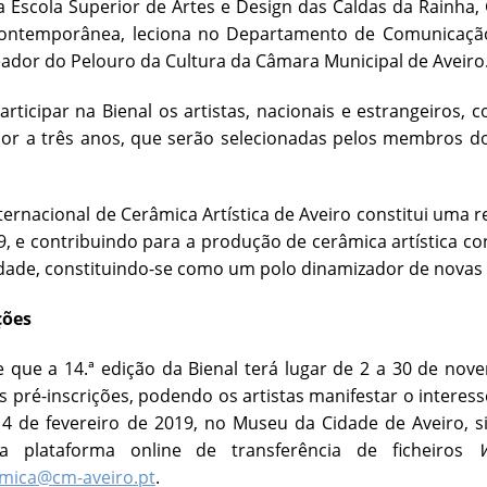
 Escola Superior de Artes e Design das Caldas da Rainha
 Contemporânea, leciona no Departamento de Comunicação
reador do Pelouro da Cultura da Câmara Municipal de Aveiro
rticipar na Bienal os artistas, nacionais e estrangeiro
or a três anos, que serão selecionadas pelos membros do 
nternacional de Cerâmica Artística de Aveiro constitui uma re
, e contribuindo para a produção de cerâmica artística 
vidade, constituindo-se como um polo dinamizador de novas
ções
 que a 14.ª edição da Bienal terá lugar de 2 a 30 de no
s pré-inscrições, podendo os artistas manifestar o interes
14 de fevereiro de 2019, no Museu da Cidade de Aveiro, s
a plataforma online de transferência de ficheiros
amica@cm-aveiro.pt
.