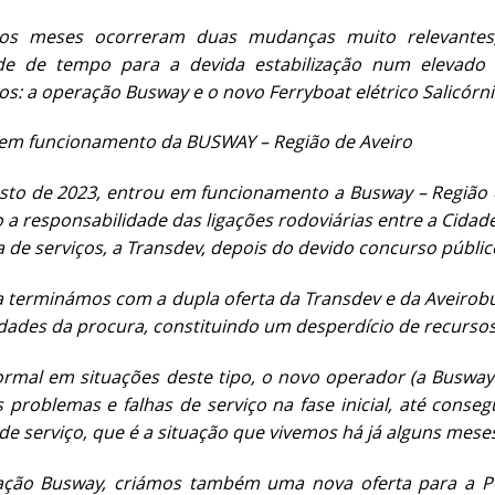
os meses ocorreram duas mudanças muito relevantes,
de de tempo para a devida estabilização num elevado n
s: a operação Busway e o novo Ferryboat elétrico Salicórn
 em funcionamento da BUSWAY – Região de Aveiro
sto de 2023, entrou em funcionamento a Busway – Região d
a responsabilidade das ligações rodoviárias entre a Cidade 
 de serviços, a Transdev, depois do devido concurso públic
 terminámos com a dupla oferta da Transdev e da Aveirobus
dades da procura, constituindo um desperdício de recursos
mal em situações deste tipo, o novo operador (a Busway - 
s problemas e falhas de serviço na fase inicial, até cons
de serviço, que é a situação que vivemos há já alguns me
ação Busway, criámos também uma nova oferta para a Po