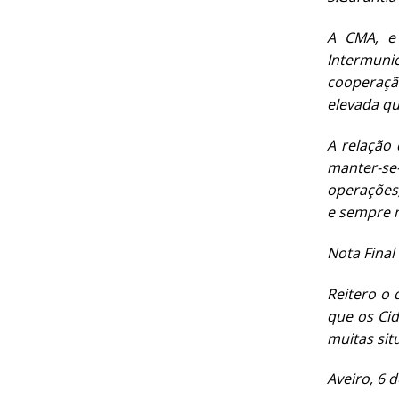
A CMA, e 
Intermuni
cooperaçã
elevada qu
A relação 
manter-se
operações
e sempre n
Nota Final
Reitero o
que os Cid
muitas sit
Aveiro, 6 