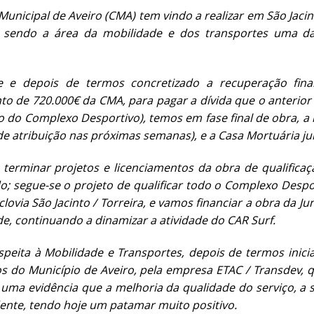
unicipal de Aveiro (CMA) tem vindo a realizar em São Jaci
s, sendo a área da mobilidade e dos transportes uma 
e e depois de termos concretizado a recuperação fina
to de 720.000€ da CMA, para pagar a dívida que o anterior
o do Complexo Desportivo), temos em fase final de obra, a r
e atribuição nas próximas semanas), e a Casa Mortuária ju
 terminar projetos e licenciamentos da obra de qualific
; segue-se o projeto de qualificar todo o Complexo Despo
clovia São Jacinto / Torreira, e vamos financiar a obra da Ju
ede, continuando a dinamizar a atividade do CAR Surf.
peita à Mobilidade e Transportes, depois de termos inic
s do Município de Aveiro, pela empresa ETAC / Transdev,
 uma evidência que a melhoria da qualidade do serviço, a 
ente, tendo hoje um patamar muito positivo.