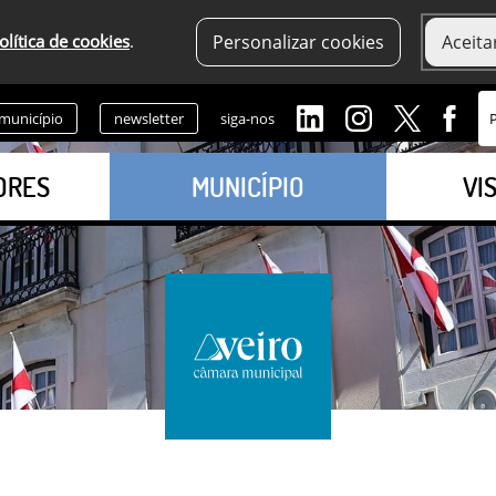
olítica de cookies
.
Personalizar cookies
Aceita
 município
newsletter
siga-nos
ORES
MUNICÍPIO
VI