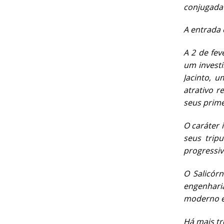
conjugada 
A entrada
A 2 de fev
um investi
Jacinto, 
atrativo r
seus prim
O caráter 
seus trip
progressiv
O Salicór
engenharia
moderno e 
Há mais tr