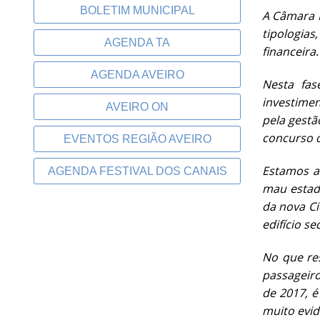
BOLETIM MUNICIPAL
A Câmara M
tipologia
AGENDA TA
financeira.
AGENDA AVEIRO
Nesta fas
investimen
AVEIRO ON
pela gestã
concurso d
EVENTOS REGIÃO AVEIRO
Estamos a
AGENDA FESTIVAL DOS CANAIS
mau estado
da nova Ci
edifício s
No que res
passageiro
de 2017, é
muito evid