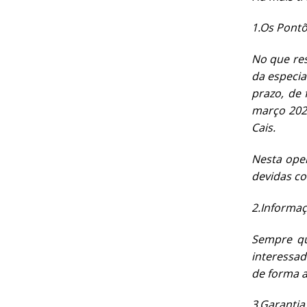
1.
Os Pontõ
No que res
da especia
prazo, de
março 2024
Cais.
Nesta oper
devidas co
2.
Informaç
Sempre qu
interessad
de forma a
3.
Garantia