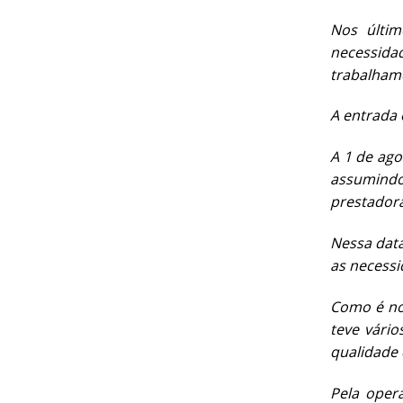
Nos últim
necessida
trabalhamo
A entrada
A 1 de ago
assumindo 
prestadora
Nessa data
as necessi
Como é nor
teve vário
qualidade 
Pela oper