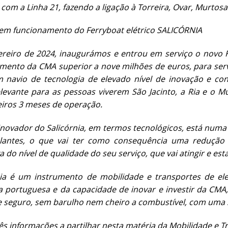
com a Linha 21, fazendo a ligação à Torreira, Ovar, Murtosa 
 em funcionamento do Ferryboat elétrico SALICÓRNIA
ereiro de 2024, inaugurámos e entrou em serviço o novo Fe
mento da CMA superior a nove milhões de euros, para ser
um navio de tecnologia de elevado nível de inovação e c
elevante para as pessoas viverem São Jacinto, a Ria e o M
eiros 3 meses de operação.
inovador do Salicórnia, em termos tecnológicos, está numa
ulantes, o que vai ter como consequência uma redução 
a do nível de qualidade do seu serviço, que vai atingir e es
nia é um instrumento de mobilidade e transportes de e
 portuguesa e da capacidade de inovar e investir da CMA
seguro, sem barulho nem cheiro a combustível, com uma s
ês informações a partilhar nesta matéria da Mobilidade e T