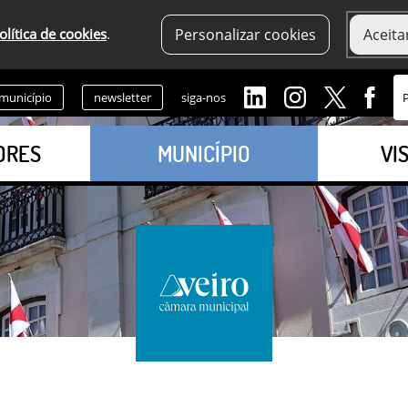
olítica de cookies
.
Personalizar cookies
Aceita
 município
newsletter
siga-nos
ORES
MUNICÍPIO
VI