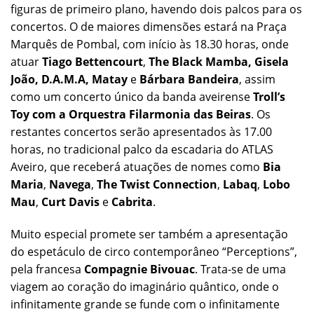
figuras de primeiro plano, havendo dois palcos para os
concertos. O de maiores dimensões estará na Praça
Marquês de Pombal, com início às 18.30 horas, onde
atuar
Tiago Bettencourt
,
The Black Mamba, Gisela
João, D.A.M.A, Matay
e
Bárbara Bandeira
, assim
como um concerto único da banda aveirense
Troll’s
Toy com a Orquestra Filarmonia das Beiras
. Os
restantes concertos serão apresentados às 17.00
horas, no tradicional palco da escadaria do ATLAS
Aveiro, que receberá atuações de nomes como
Bia
Maria
,
Navega
,
The Twist Connection
,
Labaq
,
Lobo
Mau
,
Curt Davis
e
Cabrita
.
Muito especial promete ser também a apresentação
do espetáculo de circo contemporâneo “Perceptions”,
pela francesa
Compagnie Bivouac
. Trata-se de uma
viagem ao coração do imaginário quântico, onde o
infinitamente grande se funde com o infinitamente