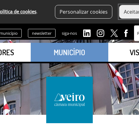
olítica de cookies
.
Personalizar cookies
Aceita
 município
newsletter
siga-nos
ORES
MUNICÍPIO
VI